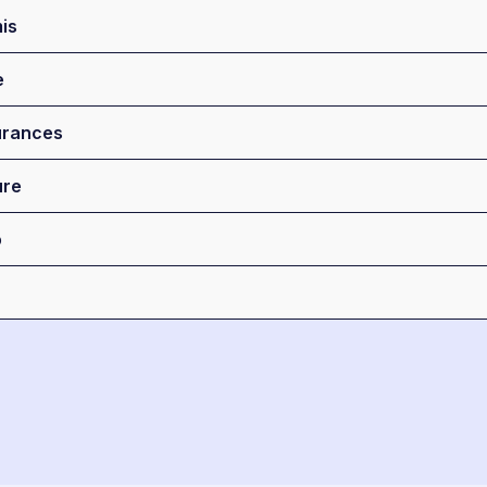
is
e
rances
ure
o