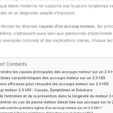
ue diesel moderne ne supporte pas toujours longtemps ces
lier et un diagnostic adapté s’imposent.
dévoile les diverses
causes d’un accoup moteur
, les pri
lème, s’adressant aussi bien aux passionnés d’automobile
es exemples concrets et des explications claires, chaque 
 of Contents
endre les causes principales des accoups moteur sur un 2.0 
ômes caractéristiques des accoups moteur sur un 2.0 HDI
ions efficaces pour résoudre les accoups moteur sur 2.0 HDI
p moteur 2.0 HDI : Causes, Symptômes et Solutions
de l’entretien et de la prévention dans la longévité du moteur 2.
vention en cas de panne moteur diesel liée aux accoups sur le 
els sont les premiers signes d’un accoup moteur sur un 2.0 HDI ?
omment éviter les problèmes d’injection sur un moteur HDI ?