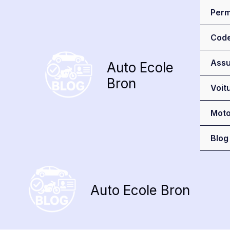
Aller
Perm
au
contenu
Cod
Assu
Auto Ecole
Bron
Voit
Mot
Blog
Auto Ecole Bron