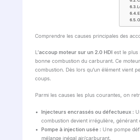
L
E
O
Comprendre les causes principales des acc
L’
accoup moteur sur un 2.0 HDI
est le plus
bonne combustion du carburant. Ce moteur à
combustion. Dès lors qu’un élément vient p
coups.
Parmi les causes les plus courantes, on ret
Injecteurs encrassés ou défectueux :
Un
combustion devient irrégulière, générant 
Pompe à injection usée :
Une pompe défail
mélange inégal air/carburant.