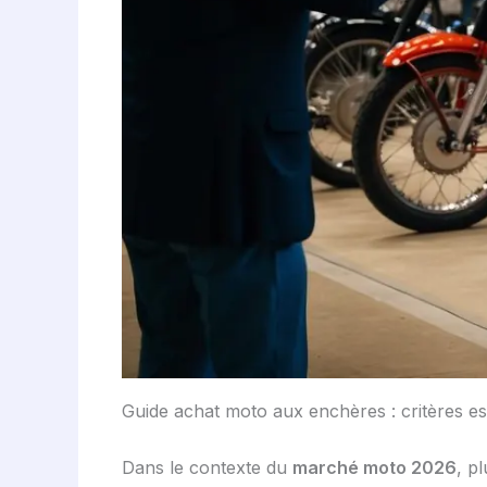
Guide achat moto aux enchères : critères es
Dans le contexte du
marché moto 2026
, p