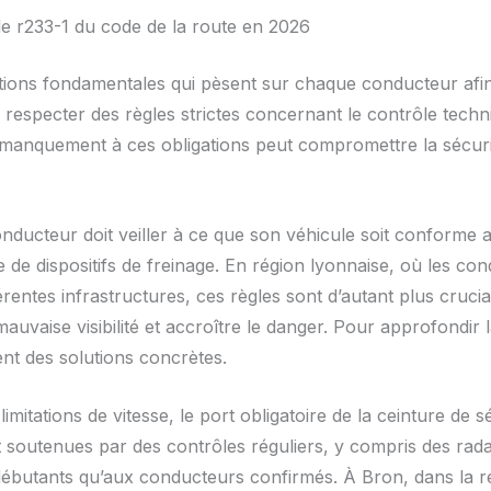
icle r233-1 du code de la route en 2026
ations fondamentales qui pèsent sur chaque conducteur afin 
respecter des règles strictes concernant le contrôle techniq
t manquement à ces obligations peut compromettre la sécurit
conducteur doit veiller à ce que son véhicule soit conform
ue de dispositifs de freinage. En région lyonnaise, où les co
férentes infrastructures, ces règles sont d’autant plus cru
vaise visibilité et accroître le danger. Pour approfondir la
nt des solutions concrètes.
imitations de vitesse, le port obligatoire de la ceinture de s
t soutenues par des contrôles réguliers, y compris des rada
 débutants qu’aux conducteurs confirmés. À Bron, dans la 