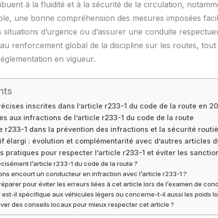
buent à la fluidité et à la sécurité de la circulation, notam
ple, une bonne compréhension des mesures imposées facilite
es situations d’urgence ou d’assurer une conduite respectueu
ipe au renforcement global de la discipline sur les routes, 
églementation en vigueur.
nts
récises inscrites dans l’article r233-1 du code de la route en 2
es aux infractions de l’article r233-1 du code de la route
cle r233-1 dans la prévention des infractions et la sécurité routi
if élargi : évolution et complémentarité avec d’autres articles 
ratiques pour respecter l’article r233-1 et éviter les sanctio
isément l’article r233-1 du code de la route ?
ons encourt un conducteur en infraction avec l’article r233-1 ?
parer pour éviter les erreurs liées à cet article lors de l’examen de cond
1 est-il spécifique aux véhicules légers ou concerne-t-il aussi les poids l
uver des conseils locaux pour mieux respecter cet article ?