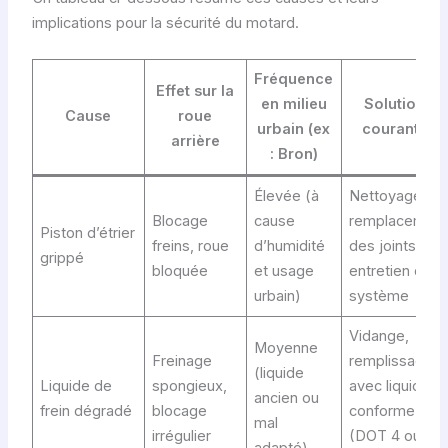
implications pour la sécurité du motard.
Fréquence
Effet sur la
en milieu
Solutions
Cause
roue
urbain (ex
courantes
arrière
: Bron)
Élevée (à
Nettoyage,
Blocage
cause
remplacemen
Piston d’étrier
freins, roue
d’humidité
des joints,
grippé
bloquée
et usage
entretien du
urbain)
système
Vidange,
Moyenne
Freinage
remplissage
(liquide
Liquide de
spongieux,
avec liquide
ancien ou
frein dégradé
blocage
conforme
mal
irrégulier
(DOT 4 ou