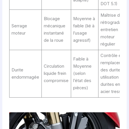
adapté)
DOT 5.1)
Maîtrise du
Blocage
Moyenne à
rétrogradage,
Serrage
mécanique
faible (lié à
entretien
moteur
instantané
l’usage
moteur
de la roue
agressif)
régulier
Contrôle et
Faible à
remplacemen
Circulation
Moyenne
Durite
des durites,
liquide frein
(selon
endommagée
utilisation de
compromise
l’état des
durites en
pièces)
acier tressé