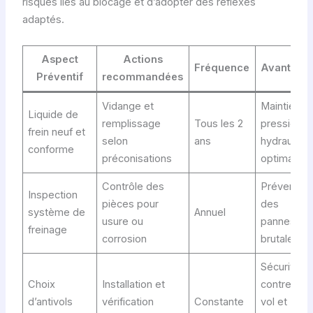
risques liés au blocage et d’adopter des réflexes
adaptés.
Aspect
Actions
Fréquence
Avantage
Préventif
recommandées
Vidange et
Maintien
Liquide de
remplissage
Tous les 2
pression
frein neuf et
selon
ans
hydrauliqu
conforme
préconisations
optimale
Contrôle des
Prévention
Inspection
pièces pour
des
système de
Annuel
usure ou
pannes
freinage
corrosion
brutales
Sécurité
Choix
Installation et
contre le
d’antivols
vérification
Constante
vol et