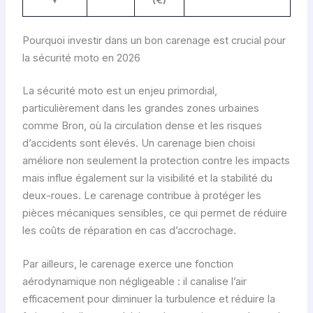
T
Pourquoi investir dans un bon carenage est crucial pour
a
la sécurité moto en 2026
b
l
La sécurité moto est un enjeu primordial,
e
particulièrement dans les grandes zones urbaines
a
comme Bron, où la circulation dense et les risques
u
d’accidents sont élevés. Un carenage bien choisi
c
améliore non seulement la protection contre les impacts
o
mais influe également sur la visibilité et la stabilité du
m
deux-roues. Le carenage contribue à protéger les
p
pièces mécaniques sensibles, ce qui permet de réduire
a
les coûts de réparation en cas d’accrochage.
r
a
Par ailleurs, le carenage exerce une fonction
t
aérodynamique non négligeable : il canalise l’air
i
efficacement pour diminuer la turbulence et réduire la
f