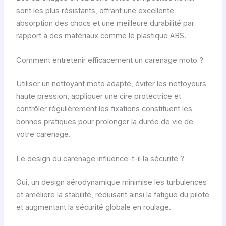
i
sont les plus résistants, offrant une excellente
t
absorption des chocs et une meilleure durabilité par
,
rapport à des matériaux comme le plastique ABS.
T
y
Comment entretenir efficacement un carenage moto ?
p
e
Utiliser un nettoyant moto adapté, éviter les nettoyeurs
,
haute pression, appliquer une cire protectrice et
P
contrôler régulièrement les fixations constituent les
r
bonnes pratiques pour prolonger la durée de vie de
i
votre carenage.
x
Le design du carenage influence-t-il la sécurité ?
e
t
Oui, un design aérodynamique minimise les turbulences
C
et améliore la stabilité, réduisant ainsi la fatigue du pilote
a
et augmentant la sécurité globale en roulage.
r
a