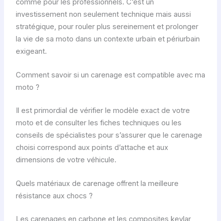
comme pour les professionnels. C’est un
e
investissement non seulement technique mais aussi
c
stratégique, pour rouler plus sereinement et prolonger
d
la vie de sa moto dans un contexte urbain et périurbain
e
exigeant.
s
c
Comment savoir si un carenage est compatible avec ma
o
moto ?
l
o
Il est primordial de vérifier le modèle exact de votre
n
moto et de consulter les fiches techniques ou les
n
conseils de spécialistes pour s’assurer que le carenage
e
choisi correspond aux points d’attache et aux
s
dimensions de votre véhicule.
P
r
Quels matériaux de carenage offrent la meilleure
o
résistance aux chocs ?
d
u
Les carenages en carbone et les composites kevlar