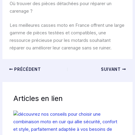
Où trouver des pièces détachées pour réparer un
c
carenage ?
t
é
Les meilleures casses moto en France offrent une large
r
gamme de pièces testées et compatibles, une
i
ressource précieuse pour les motards souhaitant
s
réparer ou améliorer leur carenage sans se ruiner.
t
i
q
PRÉCÉDENT
SUIVANT
u
e
s
Articles en lien