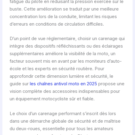
fatigue du pilote en réduisant la pression exercée sur le
d
buste. Cette amélioration se traduit par une meilleure
e
concentration lors de la conduite, limitant les risques
s
d’erreurs en conditions de circulation difficiles.
c
a
D’un point de vue réglementaire, choisir un carenage qui
r
intègre des dispositifs réfléchissants ou des éclairages
é
supplémentaires améliore la visibilité de la moto, un
n
facteur souvent mis en avant par les moniteurs d’auto-
a
école et les experts en sécurité routière. Pour
g
approfondir cette dimension lumière et sécurité, le
e
guide sur
les chaînes antivol moto en 2025
propose une
s
vision complète des accessoires indispensables pour
m
un équipement motocycliste sûr et fiable.
o
t
Le choix d’un carenage performant s’inscrit dès lors
o
dans une démarche globale de sécurité et de maîtrise
a
du deux-roues, essentielle pour tous les amateurs
v