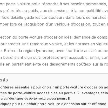
r son porte-voiture pour répondre à ses besoins personnels, 
 précis liés au poids, aux dimensions, à la compatibilité av
article détaillé guide les conducteurs dans leurs démarches d
per lors de l’acquisition d’un véhicule d’occasion, tout en 
lection du porte-voiture d’occasion idéal demande de compre
r tracter une remorque voiture, et les normes en vigueur q
. Bron et la région lyonnaise, avec leur forte activité auto
 bénéficiant d’un suivi professionnel accessible. Enfin, conn
e en parfait état évite des désagréments coûteux sur la ro
ents
ritères essentiels pour choisir un porte-voiture d’occasion a
types de porte-voiture accessibles au permis B : avantages et 
ratif des types de porte-voiture pour permis B
atiques pour un achat porte-voiture d’occasion sûr et efficace