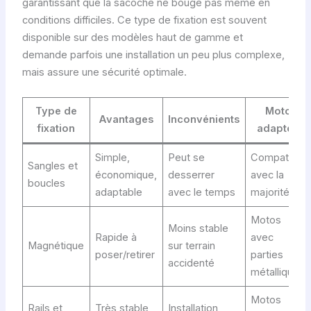
garantissant que la sacoche ne bouge pas même en
conditions difficiles. Ce type de fixation est souvent
disponible sur des modèles haut de gamme et
demande parfois une installation un peu plus complexe,
mais assure une sécurité optimale.
Type de
Moto
Avantages
Inconvénients
fixation
adaptée
Simple,
Peut se
Compatible
Sangles et
économique,
desserrer
avec la
boucles
adaptable
avec le temps
majorité
Motos
Moins stable
Rapide à
avec
Magnétique
sur terrain
poser/retirer
parties
accidenté
métalliques
Motos
Rails et
Très stable
Installation