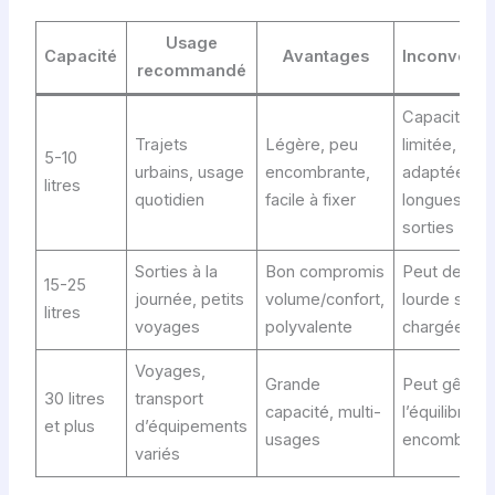
Usage
Capacité
Avantages
Inconvénie
recommandé
Capacité
Trajets
Légère, peu
limitée, peu
5-10
urbains, usage
encombrante,
adaptée au
litres
quotidien
facile à fixer
longues
sorties
Sorties à la
Bon compromis
Peut deveni
15-25
journée, petits
volume/confort,
lourde si tro
litres
voyages
polyvalente
chargée
Voyages,
Grande
Peut gêner
30 litres
transport
capacité, multi-
l’équilibre,
et plus
d’équipements
usages
encombrant
variés