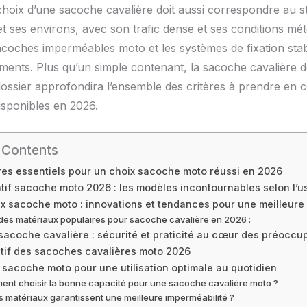
choix d’une sacoche cavalière doit aussi correspondre au st
et ses environs, avec son trafic dense et ses conditions mé
acoches imperméables moto et les systèmes de fixation stabl
ements. Plus qu’un simple contenant, la sacoche cavalière d
 Ce dossier approfondira l’ensemble des critères à prendre e
isponibles en 2026.
 Contents
ères essentiels pour un choix sacoche moto réussi en 2026
if sacoche moto 2026 : les modèles incontournables selon l’
x sacoche moto : innovations et tendances pour une meilleure 
 des matériaux populaires pour sacoche cavalière en 2026 :
 sacoche cavalière : sécurité et praticité au cœur des préoccu
if des sacoches cavalières moto 2026
 sacoche moto pour une utilisation optimale au quotidien
nt choisir la bonne capacité pour une sacoche cavalière moto ?
s matériaux garantissent une meilleure imperméabilité ?