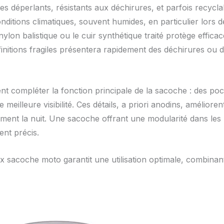
s déperlants, résistants aux déchirures, et parfois recycl
tions climatiques, souvent humides, en particulier lors des
ylon balistique ou le cuir synthétique traité protège efficac
tions fragiles présentera rapidement des déchirures ou des i
ent compléter la fonction principale de la sacoche : des p
meilleure visibilité. Ces détails, a priori anodins, amélior
mment la nuit. Une sacoche offrant une modularité dans les r
ent précis.
x sacoche moto garantit une utilisation optimale, combinant