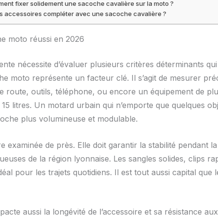
ent fixer solidement une sacoche cavalière sur la moto ?
s accessoires compléter avec une sacoche cavalière ?
che moto réussi en 2026
te nécessite d’évaluer plusieurs critères déterminants qui 
che moto représente un facteur clé. Il s’agit de mesurer pré
e route, outils, téléphone, ou encore un équipement de pl
à 15 litres. Un motard urbain qui n’emporte que quelques obj
oche plus volumineuse et modulable.
tre examinée de près. Elle doit garantir la stabilité pendant 
euses de la région lyonnaise. Les sangles solides, clips rap
l pour les trajets quotidiens. Il est tout aussi capital que
acte aussi la longévité de l’accessoire et sa résistance a