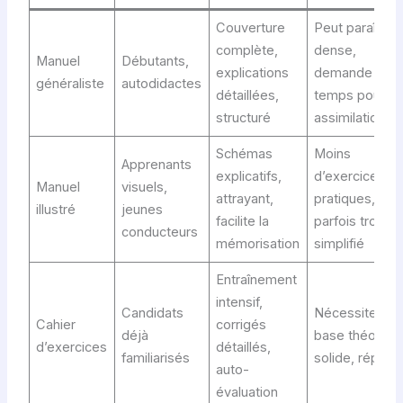
Couverture
Peut paraître
complète,
dense,
Manuel
Débutants,
explications
demande du
généraliste
autodidactes
détaillées,
temps pour
structuré
assimilation
Schémas
Moins
Apprenants
explicatifs,
d’exercices
Manuel
visuels,
attrayant,
pratiques,
illustré
jeunes
facilite la
parfois trop
conducteurs
mémorisation
simplifié
Entraînement
intensif,
Candidats
Nécessite un
Cahier
corrigés
déjà
base théoriqu
d’exercices
détaillés,
familiarisés
solide, répétiti
auto-
évaluation