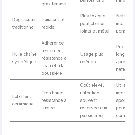
parfois long
milieu ur
gras tenace
Plus toxique,
Nettoya
Dégraissant
Puissant et
peut abîmer
intensif
traditionnel
rapide
joints et métal
ponctuel
Adhérence
Protecti
renforcée,
Huile chaîne
Usage plus
longue d
résistance à
synthétique
onéreux
après
l’eau et à la
nettoyag
poussière
Coût élevé,
Utilisatio
Très haute
utilisation
intensive
Lubrifiant
résistance à
souvent
sportive
céramique
l’usure
réservée aux
pour la
passionnés
compétit