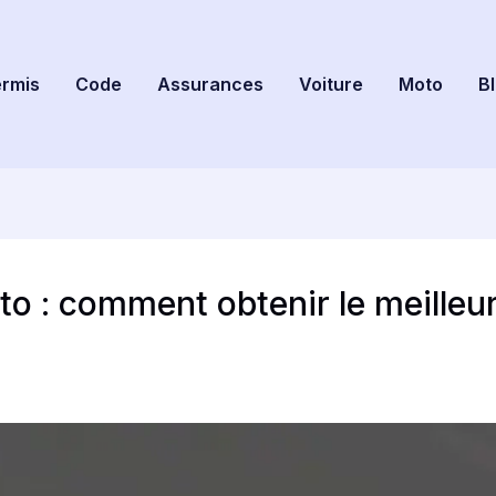
rmis
Code
Assurances
Voiture
Moto
B
o : comment obtenir le meilleu