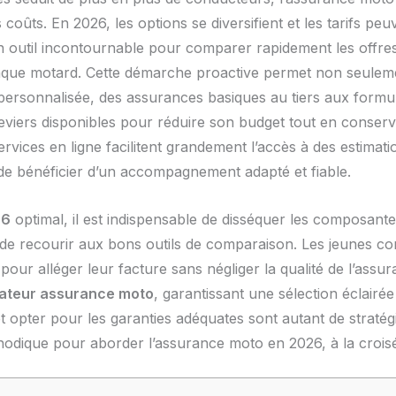
coûts. En 2026, les options se diversifient et les tarifs peu
n outil incontournable pour comparer rapidement les offres
aque motard. Cette démarche proactive permet non seuleme
 personnalisée, des assurances basiques au tiers aux formu
leviers disponibles pour réduire son budget tout en conserva
vices en ligne facilitent grandement l’accès à des estimat
de bénéficier d’un accompagnement adapté et fiable.
26
optimal, il est indispensable de disséquer les composantes
 de recourir aux bons outils de comparaison. Les jeunes c
our alléger leur facture sans négliger la qualité de l’assuran
ateur assurance moto
, garantissant une sélection éclairé
t opter pour les garanties adéquates sont autant de straté
hodique pour aborder l’assurance moto en 2026, à la croisée 