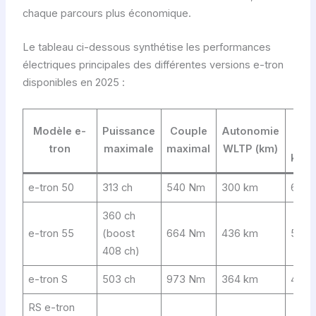
chaque parcours plus économique.
Le tableau ci-dessous synthétise les performances
électriques principales des différentes versions e-tron
disponibles en 2025 :
0-
Modèle e-
Puissance
Couple
Autonomie
100
tron
maximale
maximal
WLTP (km)
km/
e-tron 50
313 ch
540 Nm
300 km
6,8 s
360 ch
e-tron 55
(boost
664 Nm
436 km
5,7 s
408 ch)
e-tron S
503 ch
973 Nm
364 km
4,5 s
RS e-tron