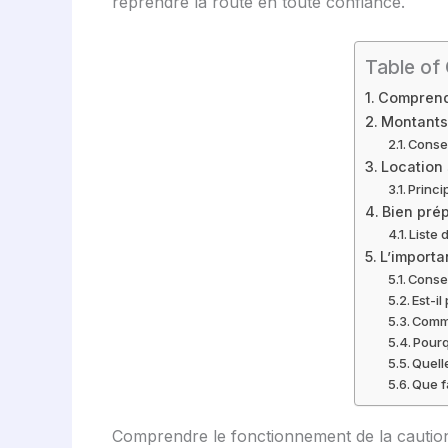
reprendre la route en toute confiance.
Table of
Comprendr
Montants 
Consei
Location 
Princi
Bien prép
Liste 
L’importa
Consei
Est-i
Comme
Pourq
Quell
Que f
Comprendre le fonctionnement de la caution