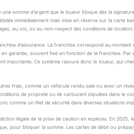
e une somme d’argent que le loueur bloque dès la signature
débitée immédiatement mais mise en réserve sur la carte ban
ages, au vol, ou au non-respect des conditions de location.
a franchise d’assurance. La franchise correspond au montant 
ge en garantie, souvent fixé en fonction de la franchise. Pa
ent importante. Ce système rassure donc le loueur, qui cher
autres frais, comme un véhicule rendu sale ou avec un niveau
conditions de propreté ou de carburant stipulées dans le con
 donc comme un filet de sécurité dans diverses situations im
iction légale de la prise de caution en espèces. En 2025, 
ique, pour bloquer la somme. Les cartes de débit ou prépa