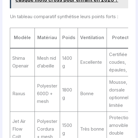
Un tableau comparatif synthétise leurs points forts :
Modèle
Matériau
Poids
Ventilation
Protection
Certifiée CE
Shima
Mesh nid
1400
Excellente
coudes,
Openair
d’abeille
g
épaules, dos
Mousse,
Polyester
1800
dorsale
Raxus
600D +
Bonne
g
optionnelle
mesh
limitée
Protections
Jet Air
Polyester
1500
amovibles,
Flow
Cordura
Très bonne
g
double
Colt
+ mesh