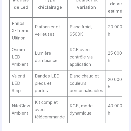
Modèle
Type
Couleur et
de vie
de Led
d’éclairage
variation
estimée
Philips
Plafonnier et
Blanc froid,
30 000
X-Treme
veilleuses
6500K
h
Ultinon
Osram
RGB avec
Lumière
25 000
LED
contrôle via
d’ambiance
h
Ambient
application
Valenti
Bandes LED
Blanc chaud et
20 000
LED
pieds et
couleurs
h
Strip
portes
personnalisables
Kit complet
NiteGlow
RGB, mode
40 000
avec
Ambient
dynamique
h
télécommande