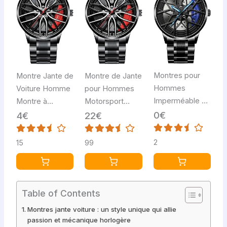
Montres pour
Montre Jante de
Montre de Jante
Hommes
Voiture Homme
pour Hommes
Imperméable en
Montre à
Motorsport
Acier Inoxydable
Mouvement à
Watch 3D Wheel
0€
4€
22€
Japonais de
Quartz
Design Custom
Quartz de
Automatique en
Designer Watch
2
15
99
Poignet de
Acier Inoxydable
with Mineral
Montres
RéSistant à
Glass Bracelet
Hommes de
l'eau avec Motif
de Montre à
Sport avec
De Roue Montre
Quartz
Table of Contents
Jante Roue de
Non MéCanique
Montres jante voiture : un style unique qui allie
Voiture Hub
pour Homme
passion et mécanique horlogère