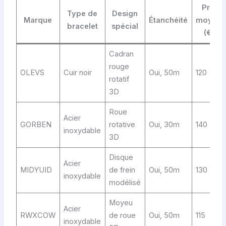
Prix
Type de
Design
Marque
Étanchéité
moyen
bracelet
spécial
(€)
Cadran
rouge
OLEVS
Cuir noir
Oui, 50m
120
rotatif
3D
Roue
Acier
GORBEN
rotative
Oui, 30m
140
inoxydable
3D
Disque
Acier
MIDYUID
de frein
Oui, 50m
130
inoxydable
modélisé
Moyeu
Acier
RWXCOW
de roue
Oui, 50m
115
inoxydable