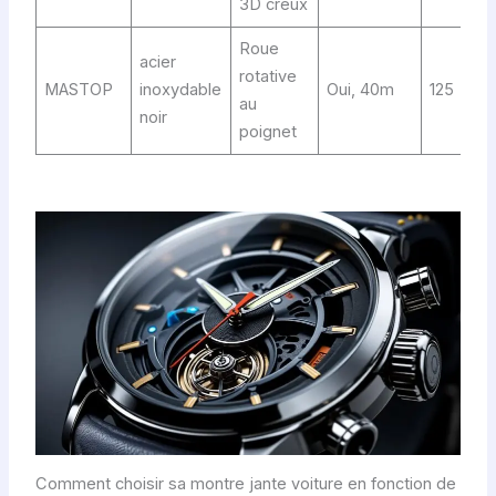
3D creux
Roue
acier
rotative
MASTOP
inoxydable
Oui, 40m
125
au
noir
poignet
Comment choisir sa montre jante voiture en fonction de