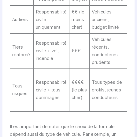
Responsabilité
€€ (le
Véhicules
Bris
Au tiers
civile
moins
anciens,
Ass
uniquement
cher)
budget limité
Véhicules
Prot
Responsabilité
Tiers
récents,
juri
civile + vol,
€€€
renforcé
conducteurs
dép
incendie
prudents
km
Van
Responsabilité
€€€€
Tous types de
prot
Tous
civile + tous
(le plus
profils, jeunes
con
risques
dommages
cher)
conducteurs
véhi
rem
Il est important de noter que le choix de la formule
dépend aussi du type de véhicule. Par exemple, un