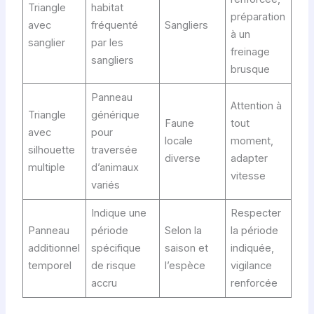
Triangle
habitat
préparation
avec
fréquenté
Sangliers
à un
sanglier
par les
freinage
sangliers
brusque
Panneau
Attention à
Triangle
générique
Faune
tout
avec
pour
locale
moment,
silhouette
traversée
diverse
adapter
multiple
d’animaux
vitesse
variés
Indique une
Respecter
Panneau
période
Selon la
la période
additionnel
spécifique
saison et
indiquée,
temporel
de risque
l’espèce
vigilance
accru
renforcée