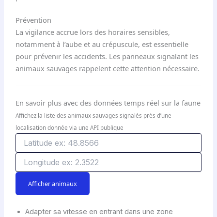
Prévention
La vigilance accrue lors des horaires sensibles,
notamment à l’aube et au crépuscule, est essentielle
pour prévenir les accidents. Les panneaux signalant les
animaux sauvages rappelent cette attention nécessaire.
En savoir plus avec des données temps réel sur la faune
Affichez la liste des animaux sauvages signalés près d’une
localisation donnée via une API publique
L
a
t
L
i
o
t
n
Afficher animaux
u
g
d
i
e
t
Adapter sa vitesse en entrant dans une zone
u