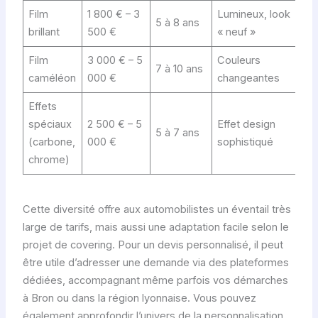
Film
1 800 € – 3
Lumineux, look
5 à 8 ans
brillant
500 €
« neuf »
Film
3 000 € – 5
Couleurs
7 à 10 ans
caméléon
000 €
changeantes
Effets
spéciaux
2 500 € – 5
Effet design
5 à 7 ans
(carbone,
000 €
sophistiqué
chrome)
Cette diversité offre aux automobilistes un éventail très
large de tarifs, mais aussi une adaptation facile selon le
projet de covering. Pour un devis personnalisé, il peut
être utile d’adresser une demande via des plateformes
dédiées, accompagnant même parfois vos démarches
à Bron ou dans la région lyonnaise. Vous pouvez
également approfondir l’univers de la personnalisation