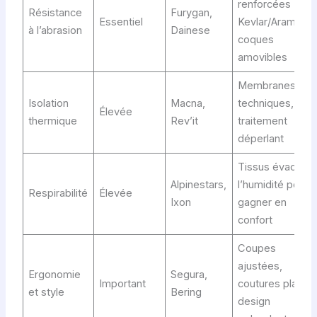
renforcées
Résistance
Furygan,
Essentiel
Kevlar/Aramide,
à l’abrasion
Dainese
coques
amovibles
Membranes
Isolation
Macna,
techniques,
Élevée
thermique
Rev’it
traitement
déperlant
Tissus évacuant
Alpinestars,
l’humidité pour
Respirabilité
Élevée
Ixon
gagner en
confort
Coupes
ajustées,
Ergonomie
Segura,
Important
coutures plates,
et style
Bering
design