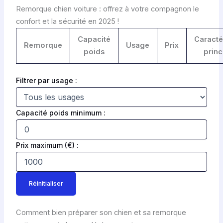
Remorque chien voiture : offrez à votre compagnon le
confort et la sécurité en 2025 !
T
Capacité
Caracté
Remorque
Usage
Prix
a
poids
princ
b
l
Filtrer par usage :
e
a
u
Capacité poids minimum :
c
o
Prix maximum (€) :
m
p
a
r
Réinitialiser
a
t
Comment bien préparer son chien et sa remorque
e