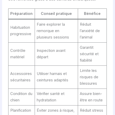
s
t
Préparation
Conseil pratique
Bénéfice
i
Faire explorer la
Réduit
q
Habituation
remorque en
l’anxiété de
u
progressive
plusieurs sessions
l’animal
e
s
Garantit
Contrôle
Inspection avant
,
sécurité et
matériel
départ
u
fiabilité
s
a
Limite les
Accessoires
Utiliser harnais et
g
risques de
sécuritaires
ceintures adaptés
e
blessures
,
Condition du
Vérifier santé et
Assure bien-
p
chien
hydratation
être en route
r
i
Planification
Éviter zones à risque,
Réduit stress