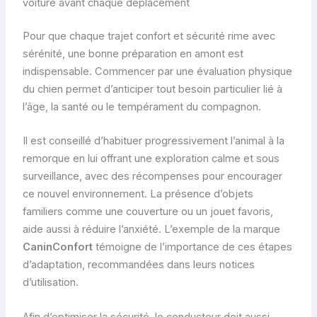
voiture avant chaque déplacement
u
r
Pour que chaque trajet confort et sécurité rime avec
d
sérénité, une bonne préparation en amont est
e
indispensable. Commencer par une évaluation physique
s
du chien permet d’anticiper tout besoin particulier lié à
r
l’âge, la santé ou le tempérament du compagnon.
e
m
Il est conseillé d’habituer progressivement l’animal à la
o
remorque en lui offrant une exploration calme et sous
r
surveillance, avec des récompenses pour encourager
q
ce nouvel environnement. La présence d’objets
u
familiers comme une couverture ou un jouet favoris,
e
aide aussi à réduire l’anxiété. L’exemple de la marque
s
CaninConfort
témoigne de l’importance de ces étapes
p
d’adaptation, recommandées dans leurs notices
o
d’utilisation.
u
r
Afin d’optimiser la sécurité, le conducteur doit aussi