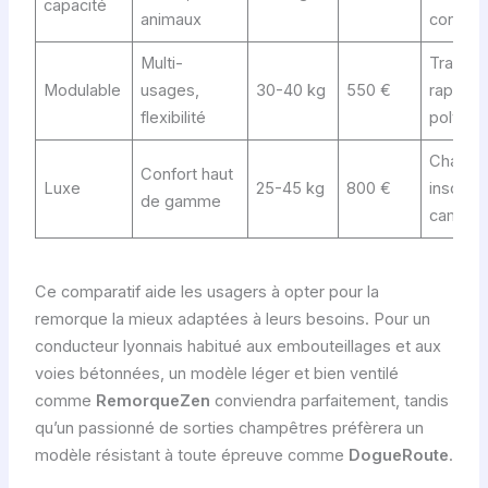
capacité
animaux
confort
Multi-
Transfo
Modulable
usages,
30-40 kg
550 €
rapide,
flexibilité
polyval
Chauffa
Confort haut
Luxe
25-45 kg
800 €
insonori
de gamme
caméra
Ce comparatif aide les usagers à opter pour la
remorque la mieux adaptées à leurs besoins. Pour un
conducteur lyonnais habitué aux embouteillages et aux
voies bétonnées, un modèle léger et bien ventilé
comme
RemorqueZen
conviendra parfaitement, tandis
qu’un passionné de sorties champêtres préfèrera un
modèle résistant à toute épreuve comme
DogueRoute
.