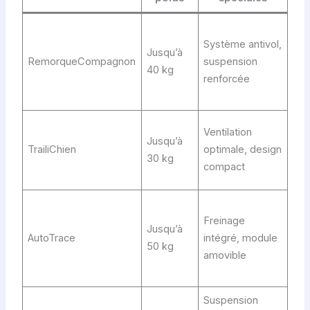
Us
Système antivol,
quo
Jusqu’à
RemorqueCompagnon
suspension
et
40 kg
renforcée
lon
dis
Bal
Ventilation
Jusqu’à
urb
TrailiChien
optimale, design
30 kg
et 
compact
sin
Chi
Freinage
gra
Jusqu’à
AutoTrace
intégré, module
gab
50 kg
amovible
vo
pro
Suspension
Chi