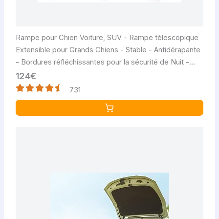
Rampe pour Chien Voiture, SUV - Rampe télescopique
Extensible pour Grands Chiens - Stable - Antidérapante
- Bordures réfléchissantes pour la sécurité de Nuit -
Capacité 90kg - Clip de Fixation Noir
124€
731