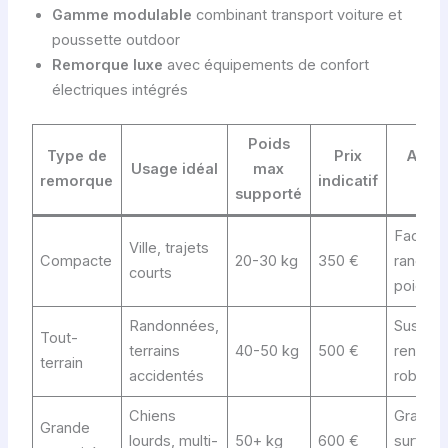
Gamme modulable
combinant transport voiture et
poussette outdoor
Remorque luxe
avec équipements de confort
électriques intégrés
Poids
Type de
Prix
Avan
Usage idéal
max
remorque
indicatif
maj
supporté
Facilité
Ville, trajets
Compacte
20-30 kg
350 €
rangem
courts
poids l
Randonnées,
Suspen
Tout-
terrains
40-50 kg
500 €
renforc
terrain
accidentés
robust
Chiens
Grande
Grande
lourds, multi-
50+ kg
600 €
surface