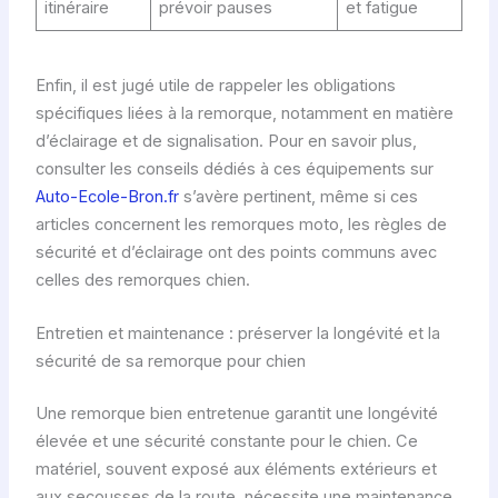
x
itinéraire
prévoir pauses
et fatigue
e
t
c
Enfin, il est jugé utile de rappeler les obligations
a
spécifiques liées à la remorque, notamment en matière
p
d’éclairage et de signalisation. Pour en savoir plus,
a
consulter les conseils dédiés à ces équipements sur
c
Auto-Ecole-Bron.fr
s’avère pertinent, même si ces
i
articles concernent les remorques moto, les règles de
t
sécurité et d’éclairage ont des points communs avec
é
celles des remorques chien.
s
Entretien et maintenance : préserver la longévité et la
sécurité de sa remorque pour chien
Une remorque bien entretenue garantit une longévité
élevée et une sécurité constante pour le chien. Ce
matériel, souvent exposé aux éléments extérieurs et
aux secousses de la route, nécessite une maintenance