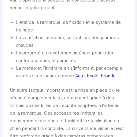
c
vérifier régulièrement :
h
i
L’état de la remorque, sa fixation et le système de
e
freinage
n
La ventilation intérieure, surtout lors des journées
a
chaudes
v
La propreté du revêtement intérieur pour lutter
e
contre bactéries et parasites
c
La météo et l’itinéraire en s’informant, par exemple,
c
via des sites locaux comme
Auto-Ecole-Bron.fr
a
Un autre facteur important est la mise en place d’une
r
sécurité complémentaire, notamment grâce à des
a
harnais ou ceintures de sécurité adaptées à l’intérieur
c
de la remorque. Ces accessoires limitent les
t
mouvements brusques et facilitent la stabilisation du
é
chien pendant la conduite. La surveillance visuelle peut
r
être renforcée grâce à des caméras embarquées.
i