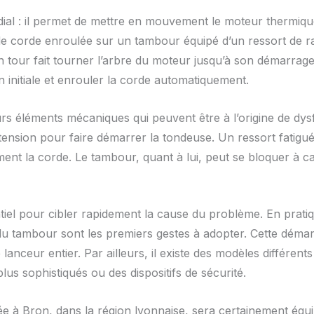
dial : il permet de mettre en mouvement le moteur thermi
corde enroulée sur un tambour équipé d’un ressort de rap
 tour fait tourner l’arbre du moteur jusqu’à son démarrage. 
n initiale et enrouler la corde automatiquement.
urs éléments mécaniques qui peuvent être à l’origine de d
ension pour faire démarrer la tondeuse. Un ressort fatig
ent la corde. Le tambour, quant à lui, peut se bloquer à ca
l pour cibler rapidement la cause du problème. En pratique,
du tambour sont les premiers gestes à adopter. Cette démarch
 lanceur entier. Par ailleurs, il existe des modèles différen
lus sophistiqués ou des dispositifs de sécurité.
e à Bron, dans la région lyonnaise, sera certainement équi