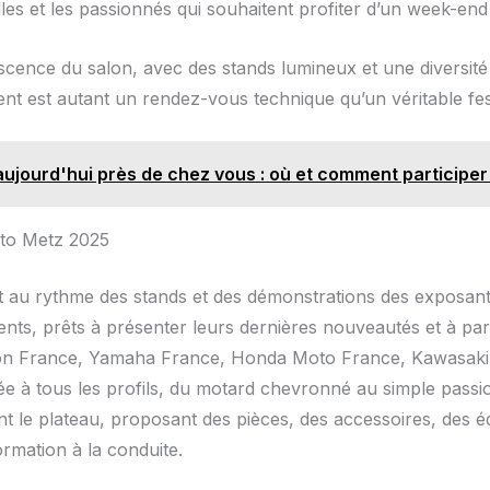
illes et les passionnés qui souhaitent profiter d’un week-en
scence du salon, avec des stands lumineux et une diversité 
ent est autant un rendez-vous technique qu’un véritable fes
ujourd'hui près de chez vous : où et comment participer
oto Metz 2025
au rythme des stands et des démonstrations des exposants.
ents, prêts à présenter leurs dernières nouveautés et à pa
 France, Yamaha France, Honda Moto France, Kawasaki F
ée à tous les profils, du motard chevronné au simple passi
 le plateau, proposant des pièces, des accessoires, des éq
rmation à la conduite.