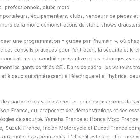
s, professionnels, clubs moto
importateurs, équipementiers, clubs, vendeurs de pièces et
rs de la mort, démonstrations de stunt, shows dragsters
roposer une programmation « guidée par l’humain », où cha
ec des conseils pratiques pour l’entretien, la sécurité et le
démonstrations de conduite préventive et les échanges avec
mment les gants certifiés CE). Dans ce cadre, les visiteurs 
 à ceux qui s’intéressent à l’électrique et à l’hybride, de
des partenariats solides avec les principaux acteurs du s
on France, qui proposent des démonstrations et des essai
ologies de sécurité. Yamaha France et Honda Moto France e
e, Suzuki France, Indian Motorcycle et Ducati France com
s aux motards expérimentés. L’objectif est clair: offrir une