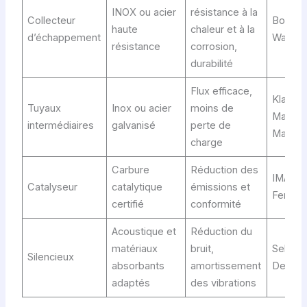
INOX ou acier
résistance à la
Collecteur
Bosal,
haute
chaleur et à la
d’échappement
Walker
résistance
corrosion,
durabilité
Flux efficace,
Klarius,
Tuyaux
Inox ou acier
moins de
Magnet
intermédiaires
galvanisé
perte de
Marelli
charge
Carbure
Réduction des
IMASAF
Catalyseur
catalytique
émissions et
Ferodo
certifié
conformité
Acoustique et
Réduction du
matériaux
bruit,
Sebring
Silencieux
absorbants
amortissement
Devil
adaptés
des vibrations