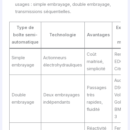
usages : simple embrayage, double embrayage,
transmissions séquentielles.
Type de
Exemp
boîte semi-
Technologie
Avantages
de
automatique
modè
Coût
Renault
Simple
Actionneurs
maitrisé,
EDC,
embrayage
électrohydrauliques
simplicité
Citroën
Audi A3
Passages
DSG,
Double
Deux embrayages
très
Volksw
embrayage
indépendants
rapides,
Golf DS
fluidité
BMW Sé
3
Réactivité
Ferrari