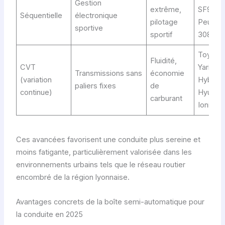
Gestion
extrême,
SF90,
Séquentielle
électronique
pilotage
Peugeo
sportive
sportif
308 GT
Toyota
Fluidité,
CVT
Yaris
Transmissions sans
économie
(variation
Hybrid,
paliers fixes
de
continue)
Hyunda
carburant
Ioniq
Ces avancées favorisent une conduite plus sereine et
moins fatigante, particulièrement valorisée dans les
environnements urbains tels que le réseau routier
encombré de la région lyonnaise.
Avantages concrets de la boîte semi-automatique pour
la conduite en 2025