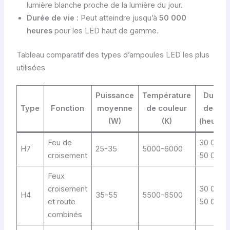
lumière blanche proche de la lumière du jour.
Durée de vie :
Peut atteindre jusqu’à
50 000
heures
pour les LED haut de gamme.
Tableau comparatif des types d’ampoules LED les plus
utilisées
Puissance
Température
Durée
Type
Fonction
moyenne
de couleur
de vie
(W)
(K)
(heures
Feu de
30 000 
H7
25-35
5000-6000
croisement
50 000
Feux
croisement
30 000 
H4
35-55
5500-6500
et route
50 000
combinés