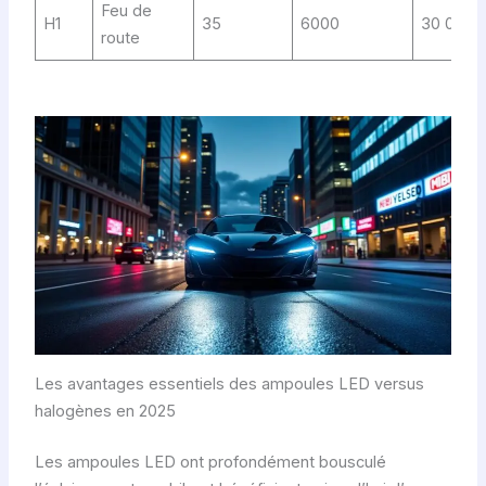
Feu de
H1
35
6000
30 000+
route
Les avantages essentiels des ampoules LED versus
halogènes en 2025
Les ampoules LED ont profondément bousculé