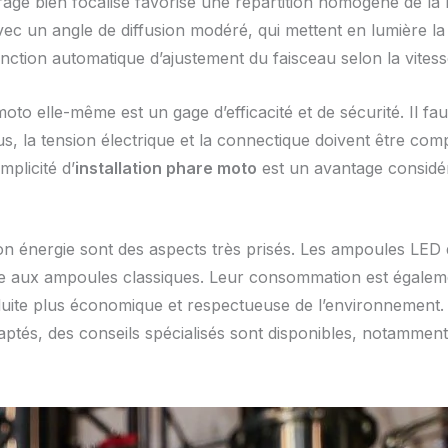
airage bien focalisé favorise une répartition homogène de la
avec un angle de diffusion modéré, qui mettent en lumière la
ction automatique d’ajustement du faisceau selon la vitess
oto elle-même est un gage d’efficacité et de sécurité. Il faut 
, la tension électrique et la connectique doivent être com
mplicité d’
installation phare moto
est un avantage considér
n énergie sont des aspects très prisés. Les ampoules LED de
 aux ampoules classiques. Leur consommation est également t
nduite plus économique et respectueuse de l’environnement.
aptés, des conseils spécialisés sont disponibles, notammen