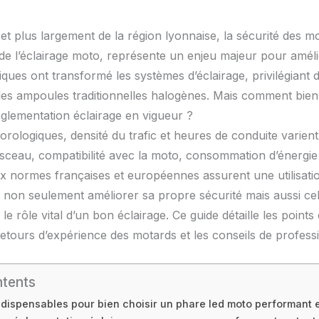
 plus largement de la région lyonnaise, la sécurité des m
 de l’éclairage moto, représente un enjeu majeur pour amélior
iques ont transformé les systèmes d’éclairage, privilégian
e les ampoules traditionnelles halogènes. Mais comment bie
églementation éclairage en vigueur ?
logiques, densité du trafic et heures de conduite varient,
isceau, compatibilité avec la moto, consommation d’énergie e
ux normes françaises et européennes assurent une utilisatio
t non seulement améliorer sa propre sécurité mais aussi c
r le rôle vital d’un bon éclairage. Ce guide détaille les poi
etours d’expérience des motards et les conseils de professi
ntents
indispensables pour bien choisir un phare led moto performant 