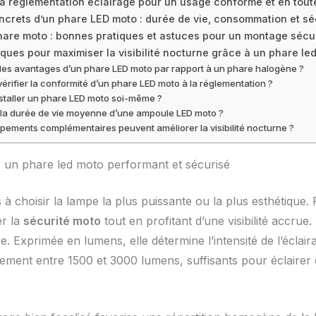
 réglementation éclairage pour un usage conforme et en toute
crets d’un phare LED moto : durée de vie, consommation et sé
phare moto : bonnes pratiques et astuces pour un montage sécu
iques pour maximiser la visibilité nocturne grâce à un phare l
 les avantages d’un phare LED moto par rapport à un phare halogène ?
rifier la conformité d’un phare LED moto à la réglementation ?
staller un phare LED moto soi-même ?
 la durée de vie moyenne d’une ampoule LED moto ?
pements complémentaires peuvent améliorer la visibilité nocturne ?
ir un phare led moto performant et sécurisé
 choisir la lampe la plus puissante ou la plus esthétique. 
er la
sécurité moto
tout en profitant d’une visibilité accrue
Exprimée en lumens, elle détermine l’intensité de l’éclaira
ment entre 1500 et 3000 lumens, suffisants pour éclairer 