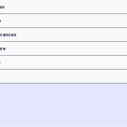
is
e
rances
ure
o