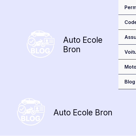
Aller
Perm
au
contenu
Cod
Assu
Auto Ecole
Bron
Voit
Mot
Blog
Auto Ecole Bron