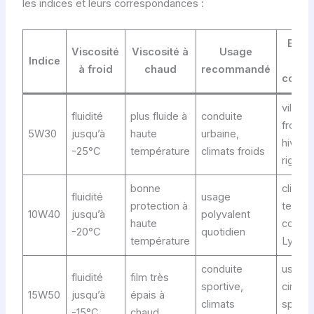
les indices et leurs correspondances :
Exem
Viscosité
Viscosité à
Usage
Indice
d
à froid
chaud
recommandé
condi
villes
fluidité
plus fluide à
conduite
froides
5W30
jusqu’à
haute
urbaine,
hiver
-25°C
température
climats froids
rigour
bonne
climat
fluidité
usage
protection à
tempé
10W40
jusqu’à
polyvalent
haute
comm
-20°C
quotidien
température
Lyon
conduite
usage
fluidité
film très
sportive,
circuit
15W50
jusqu’à
épais à
climats
sport
-15°C
chaud