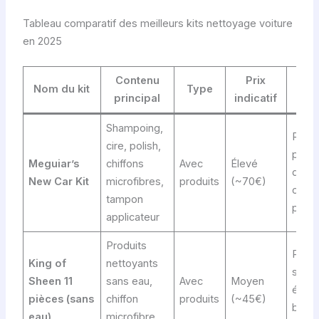
Tableau comparatif des meilleurs kits nettoyage voiture
en 2025
Contenu
Prix
Av
Nom du kit
Type
principal
indicatif
Shampoing,
Résul
cire, polish,
profe
Meguiar’s
chiffons
Avec
Élevé
quali
New Car Kit
microfibres,
produits
(~70€)
optim
tampon
prote
applicateur
Produits
Prati
King of
nettoyants
sourc
Sheen 11
sans eau,
Avec
Moyen
écolo
pièces (sans
chiffon
produits
(~45€)
brilla
eau)
microfibre,