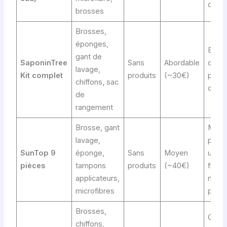
durab
brosses
Brosses,
éponges,
Bon r
gant de
SaponinTree
Sans
Abordable
qualit
lavage,
Kit complet
produits
(~30€)
polyv
chiffons, sac
durab
de
rangement
Brosse, gant
Matér
lavage,
prem
SunTop 9
éponge,
Sans
Moyen
usag
pièces
tampons
produits
(~40€)
fréqu
applicateurs,
nett
microfibres
préci
Brosses,
Comp
chiffons,