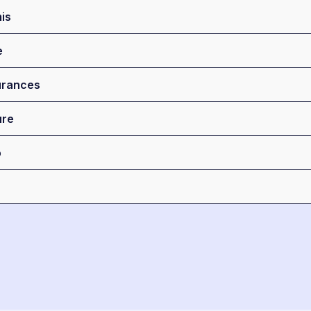
is
e
rances
ure
o