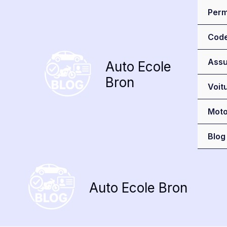
Aller
Perm
au
contenu
Cod
Assu
Auto Ecole
Bron
Voit
Mot
Blog
Auto Ecole Bron