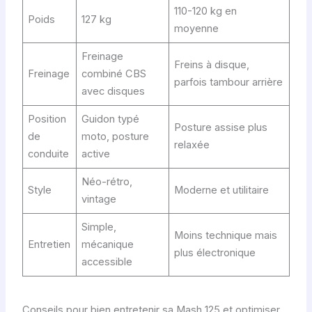
110-120 kg en
Poids
127 kg
moyenne
Freinage
Freins à disque,
Freinage
combiné CBS
parfois tambour arrière
avec disques
Position
Guidon typé
Posture assise plus
de
moto, posture
relaxée
conduite
active
Néo-rétro,
Style
Moderne et utilitaire
vintage
Simple,
Moins technique mais
Entretien
mécanique
plus électronique
accessible
Conseils pour bien entretenir sa Mash 125 et optimiser