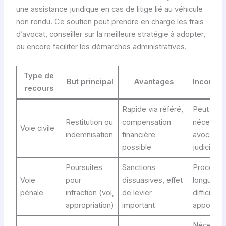
une assistance juridique en cas de litige lié au véhicule
non rendu. Ce soutien peut prendre en charge les frais
d’avocat, conseiller sur la meilleure stratégie à adopter,
ou encore faciliter les démarches administratives.
Type de
But principal
Avantages
Inconvén
recours
Rapide via référé,
Peut
Restitution ou
compensation
nécessite
Voie civile
indemnisation
financière
avocat, fr
possible
judiciaire
Poursuites
Sanctions
Procédur
Voie
pour
dissuasives, effet
longue, p
pénale
infraction (vol,
de levier
difficile à
appropriation)
important
apporter
Nécessit