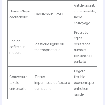
Antidérapant,
Tra
Housse/tapis
imperméable,
Caoutchouc, PVC
ani
caoutchouc
facile
obj
nettoyage
Protection
rigide,
Us
Bac de
Plastique rigide ou
résistance
inte
coffre sur
thermoplastique
durable,
mat
mesure
contenance
pro
parfaite
Légère,
Us
Couverture
Tissus
flexible,
occ
textile
imperméables/texture
économique,
dé
universelle
composite
entretien
en 
rapide