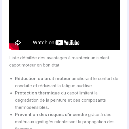
Liste détaillée des avantages à maintenir un isolant
capot moteur en bon état
Réduction du bruit moteur
améliorant le confort de
conduite et réduisant la fatigue auditive.
Protection thermique
du capot limitant la
dégradation de la peinture et des composants
thermosensibles.
Prévention des risques d’incendie
grâce à des
matériaux ignifugés ralentissant la propagation des
flammes.