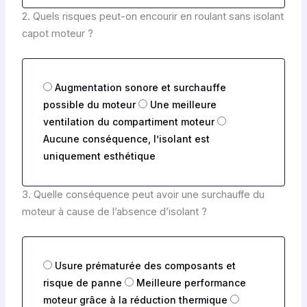
s
2. Quels risques peut-on encourir en roulant sans isolant
r
capot moteur ?
é
p
o
n
O
Augmentation sonore et surchauffe
s
p
e
possible du moteur
Une meilleure
t
q
ventilation du compartiment moteur
i
u
Aucune conséquence, l’isolant est
o
e
n
uniquement esthétique
s
s
t
r
i
3. Quelle conséquence peut avoir une surchauffe du
é
o
p
moteur à cause de l’absence d’isolant ?
n
o
1
n
s
e
O
Usure prématurée des composants et
q
p
risque de panne
Meilleure performance
u
t
moteur grâce à la réduction thermique
e
i