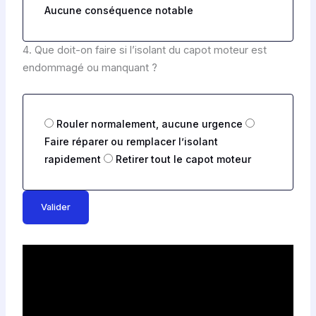
Aucune conséquence notable
s
o
t
n
i
s
4. Que doit-on faire si l’isolant du capot moteur est
o
r
endommagé ou manquant ?
n
é
2
p
o
n
O
Rouler normalement, aucune urgence
s
p
e
Faire réparer ou remplacer l’isolant
t
q
rapidement
Retirer tout le capot moteur
i
u
o
e
n
s
s
Valider
t
r
i
é
o
p
n
o
3
n
s
e