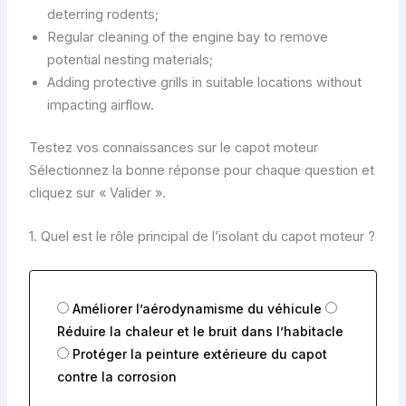
deterring rodents;
Regular cleaning of the engine bay to remove
potential nesting materials;
Adding protective grills in suitable locations without
impacting airflow.
Testez vos connaissances sur le capot moteur
Sélectionnez la bonne réponse pour chaque question et
cliquez sur « Valider ».
1. Quel est le rôle principal de l’isolant du capot moteur ?
O
Améliorer l’aérodynamisme du véhicule
p
Réduire la chaleur et le bruit dans l’habitacle
t
Protéger la peinture extérieure du capot
i
contre la corrosion
o
n