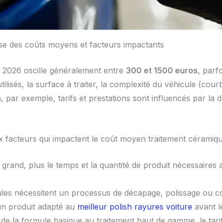
yse des coûts moyens et facteurs impactants
n 2026 oscille généralement entre
300 et 1500 euros
, parf
utilisés, la surface à traiter, la complexité du véhicule (cour
Bron, par exemple, tarifs et prestations sont influencés par 
 facteurs qui impactent le coût moyen traitement céramiqu
t grand, plus le temps et la quantité de produit nécessaire
les nécessitent un processus de décapage, polissage ou co
r un produit adapté au
meilleur polish rayures voiture
avant le
de la formule basique au traitement haut de gamme, le tarif