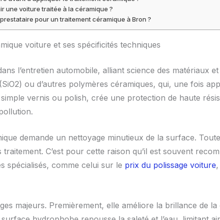
 une voiture traitée à la céramique ?
prestataire pour un traitement céramique à Bron ?
ique voiture et ses spécificités techniques
ns l’entretien automobile, alliant science des matériaux et 
(SiO2) ou d’autres polymères céramiques, qui, une fois app
du simple vernis ou polish, crée une protection de haute rés
ollution.
ique demande un nettoyage minutieux de la surface. Toute 
ès traitement. C’est pour cette raison qu’il est souvent rec
es spécialisés, comme celui sur le
prix du polissage voiture
,
es majeurs. Premièrement, elle améliore la brillance de la
la surface hydrophobe repousse la saleté et l’eau, limitant a