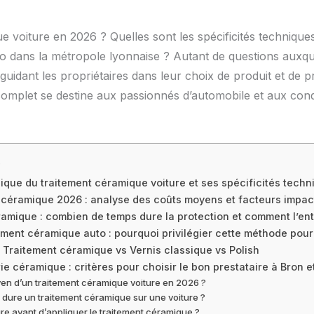
ue voiture en 2026 ? Quelles sont les spécificités techniqu
o dans la métropole lyonnaise ? Autant de questions auxq
uidant les propriétaires dans leur choix de produit et de 
 complet se destine aux passionnés d’automobile et aux cond
s
que du traitement céramique voiture et ses spécificités techn
nt céramique 2026 : analyse des coûts moyens et facteurs impac
amique : combien de temps dure la protection et comment l’ent
ment céramique auto : pourquoi privilégier cette méthode pour
 Traitement céramique vs Vernis classique vs Polish
ie céramique : critères pour choisir le bon prestataire à Bron e
yen d’un traitement céramique voiture en 2026 ?
dure un traitement céramique sur une voiture ?
iture avant d’appliquer le traitement céramique ?