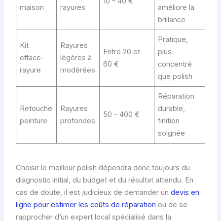
10 – 40 €
sur
maison
rayures
améliore la
lég
brillance
Pratique,
Kit
Rayures
Rés
Entre 20 et
plus
efface-
légères à
var
60 €
concentré
rayure
modérées
tec
que polish
Réparation
Coû
Retouche
Rayures
durable,
50 – 400 €
néc
peinture
profondes
finition
pro
soignée
Choisir le meilleur polish dépendra donc toujours du
diagnostic initial, du budget et du résultat attendu. En
cas de doute, il est judicieux de demander un
devis en
ligne pour estimer les coûts de réparation
ou de se
rapprocher d’un expert local spécialisé dans la